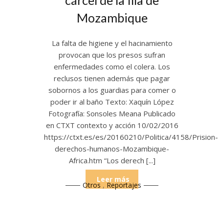
cárcel de la Illa de
Mozambique
La falta de higiene y el hacinamiento
provocan que los presos sufran
enfermedades como el colera. Los
reclusos tienen además que pagar
sobornos a los guardias para comer o
poder ir al baño Texto: Xaquín López
Fotografía: Sonsoles Meana Publicado
en CTXT contexto y acción 10/02/2016
https://ctxt.es/es/20160210/Politica/4158/Prision-
derechos-humanos-Mozambique-
Africa.htm “Los derech [...]
Leer más
Otros
,
Reportajes