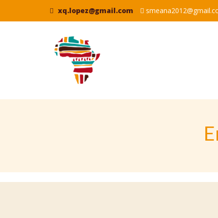
xq.lopez@gmail.com
smeana2012@gmail.c
E