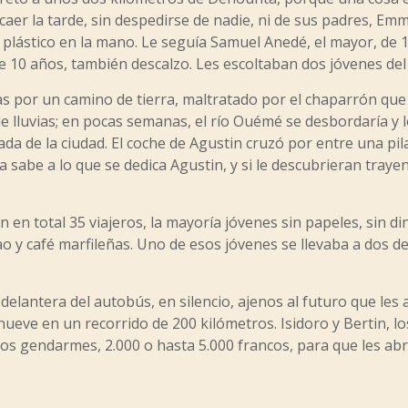
Al caer la tarde, sin despedirse de nadie, ni de sus padres, 
plástico en la mano. Le seguía Samuel Anedé, el mayor, de 16
e 10 años, también descalzo. Les escoltaban dos jóvenes del
s por un camino de tierra, maltratado por el chaparrón que h
 lluvias; en pocas semanas, el río Ouémé se desbordaría y lo
rada de la ciudad. El coche de Agustin cruzó por entre una pil
 sabe a lo que se dedica Agustin, y si le descubrieran traye
 en total 35 viajeros, la mayoría jóvenes sin papeles, sin di
o y café marfileñas. Uno de esos jóvenes se llevaba a dos de
 delantera del autobús, en silencio, ajenos al futuro que le
 nueve en un recorrido de 200 kilómetros. Isidoro y Bertin, l
los gendarmes, 2.000 o hasta 5.000 francos, para que les abr