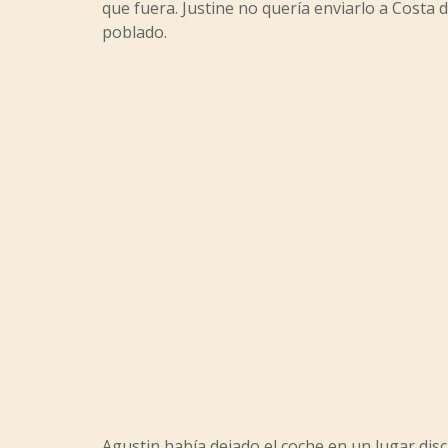
que fuera. Justine no quería enviarlo a Costa d
poblado.
Agustin había dejado el coche en un lugar dis