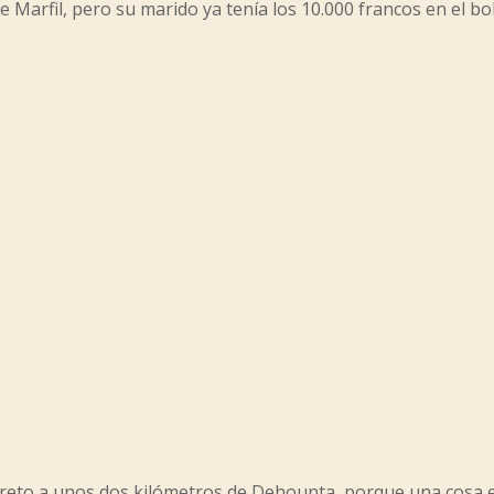
e Marfil, pero su marido ya tenía los 10.000 francos en el bo
creto a unos dos kilómetros de Dehounta, porque una cosa era