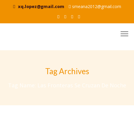
xq.lopez@gmail.com
smeana2012@gmail.com
Tag Archives
Tag Name:
Las Fronteras Se Cruzan De Noche