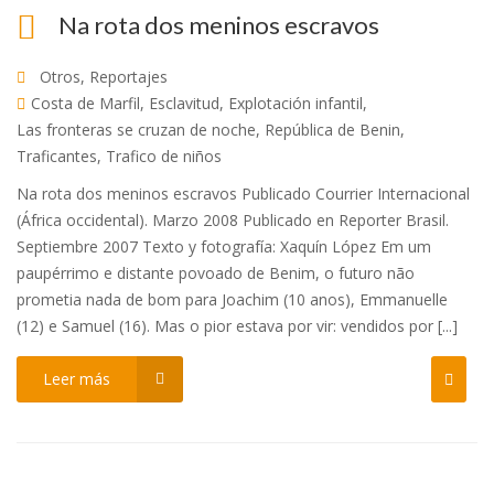
Na rota dos meninos escravos
Otros
,
Reportajes
Costa de Marfil
,
Esclavitud
,
Explotación infantil
,
Las fronteras se cruzan de noche
,
República de Benin
,
Traficantes
,
Trafico de niños
Na rota dos meninos escravos Publicado Courrier Internacional
(África occidental). Marzo 2008 Publicado en Reporter Brasil.
Septiembre 2007 Texto y fotografía: Xaquín López Em um
paupérrimo e distante povoado de Benim, o futuro não
prometia nada de bom para Joachim (10 anos), Emmanuelle
(12) e Samuel (16). Mas o pior estava por vir: vendidos por [...]
Leer más