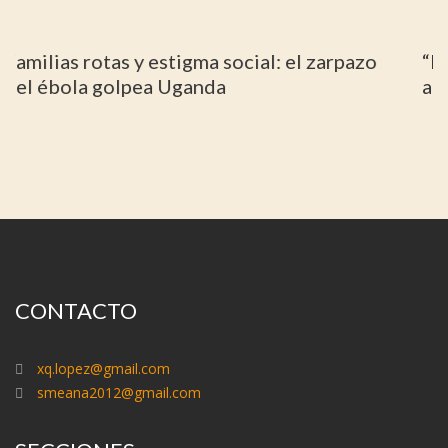
“Los burkineses debemos acabar con la
amenaza terrorista”
CONTACTO
xq.lopez@gmail.com
smeana2012@gmail.com