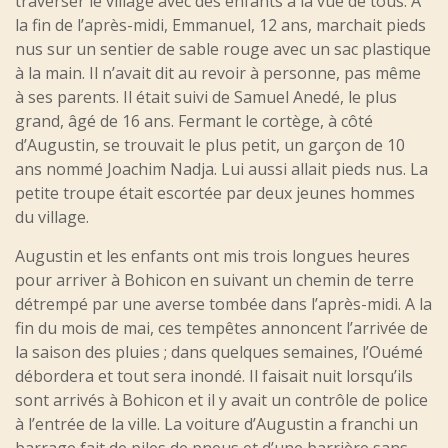
traverser le village avec des enfants à la vue de tous. A
la fin de l’après-midi, Emmanuel, 12 ans, marchait pieds
nus sur un sentier de sable rouge avec un sac plastique
à la main. Il n’avait dit au revoir à personne, pas même
à ses parents. Il était suivi de Samuel Anedé, le plus
grand, âgé de 16 ans. Fermant le cortège, à côté
d’Augustin, se trouvait le plus petit, un garçon de 10
ans nommé Joachim Nadja. Lui aussi allait pieds nus. La
petite troupe était escortée par deux jeunes hommes
du village.
Augustin et les enfants ont mis trois longues heures
pour arriver à Bohicon en suivant un chemin de terre
détrempé par une averse tombée dans l’après-midi. A la
fin du mois de mai, ces tempêtes annoncent l’arrivée de
la saison des pluies ; dans quelques semaines, l’Ouémé
débordera et tout sera inondé. Il faisait nuit lorsqu’ils
sont arrivés à Bohicon et il y avait un contrôle de police
à l’entrée de la ville. La voiture d’Augustin a franchi un
barrage fait de piles de pneus et d’une barrière sans