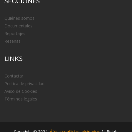
SECCIONES
Quiénes somos
Documentales
Reportajes
Reseñas
LINKS
Contactar
Política de privacidad
Aviso de Cookies
Términos legales
Copyright ©
2024
,
África conflictos olvidados
All Rights