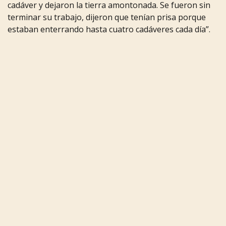
cadáver
y
dejaron
la
tierra
amontonada.
Se
fueron
sin
terminar
su
trabajo,
dijeron
que
tenían
prisa
porque
estaban
enterrando
hasta
cuatro
cadáveres
cada
día”.