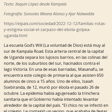
Texto: Xaquín López desde Kampala
Fotografía: Sonsoles Meana Alonso y Ajar Nalwadda
https://elpais.com/sociedad/2022-12-12/familias-rotas-
y-estigma-social-el-zarpazo-del-ebola-golpea-
uganda.html
La escuela God’s Will (La voluntad de Dios) está muy al
sur de Kampala Road. Esta arteria central de la capital
de
Uganda
separa
los
lujosos
barrios,
en
las
colinas
del
norte,
de
los
suburbios
del
sur,
hacinados
contra
el
lago Victoria.
En una de esas barriadas, Masanafu, se
encuentra este colegio de primaria al que asisten 650
alumnos de cinco a 15
años.
Uno
de
ellos,
Isaiah
Ssebiranda,
de
12,
murió
por
ébola
el
pasado
26
de
octubre.
La
epidemia
había
agujereado
la
trinchera
sanitaria
que
el
Gobierno
había
intentado
levantar
alrededor
de
la
capital
del
país.
“El
chico
no
se
infectó
en
el colegio. Le contagió un vecino, que acababa de llegar