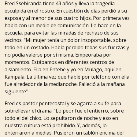
Fred Ssebiranda tiene 43 años y lleva la tragedia
esculpida en el rostro. En cuestión de días perdió a su
esposa y al
menor
de
sus
cuatro
hijos.
Por
primera
vez
habla
con
un
medio
de
comunicación.
Lo
hace
en
la
escuela,
para
evitar
las
miradas de rechazo de sus
vecinos. “Mi mujer tenía un dolor insoportable, sobre
todo en un costado. Había perdido
todas sus fuerzas y
no podía valerse por sí misma. Empeoraba por
momentos. Estábamos en diferentes centros de
aislamiento. Ella en Entebe y yo en Mulago, aquí en
Kampala. La última vez que hablé por teléfono con ella
fue
alrededor
de
la
medianoche.
Falleció
a
la
mañana
siguiente”.
Fred es pastor pentecostal y se agarra a su fe para
sobrellevar el drama. “Lo peor fue el entierro, sobre
todo el del
chico.
Lo
sepultaron
de
noche
y
eso
en
nuestra
cultura
está
prohibido.
Y,
además,
lo
enterraron
a
medias.
Pusieron
un
tablón
encima
del