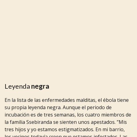
Leyenda
negra
En
la
lista
de
las
enfermedades
malditas,
el
ébola
tiene
su
propia
leyenda
negra.
Aunque
el
periodo
de
incubación
es
de
tres
semanas,
los
cuatro
miembros
de
la
familia
Ssebiranda
se
sienten
unos
apestados.
”Mis
tres
hijos
y
yo
estamos
estigmatizados.
En
mi
barrio,
los
vecinos
todavía
creen
que
estamos
infectados.
Las