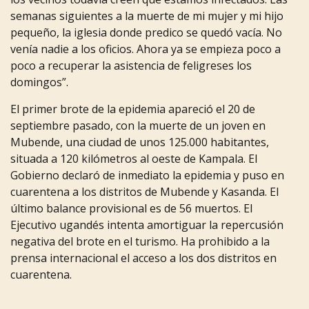
semanas
siguientes
a
la
muerte
de
mi
mujer
y
mi
hijo
pequeño,
la
iglesia
donde
predico
se
quedó
vacía.
No
venía
nadie
a
los
oficios.
Ahora
ya
se
empieza
poco
a
poco
a
recuperar
la
asistencia
de
feligreses
los
domingos”.
El primer brote de la epidemia apareció el 20 de
septiembre pasado, con la muerte de un joven en
Mubende, una
ciudad
de
unos
125.000
habitantes,
situada
a
120
kilómetros
al
oeste
de
Kampala.
El
Gobierno
declaró
de
inmediato
la
epidemia
y
puso
en
cuarentena
a
los
distritos
de
Mubende
y
Kasanda.
El
último
balance
provisional
es
de
56
muertos.
El
Ejecutivo ugandés intenta amortiguar la repercusión
negativa del brote en el turismo. Ha prohibido a la
prensa
internacional
el
acceso
a
los
dos
distritos
en
cuarentena.