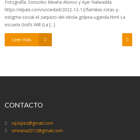
Fotografía: Sonsoles Meana Alonso y Ajar Nalwadda
https://elpais.com/sociedad/2022-12-12/familias-rotas-y-
estigma-social-el-zarpazo-del-ebola-golpea-uganda.html La
escuela God’s Will (La [...]
Leer más
CONTACTO
xq.lopez@gmail.com
smeana2012@gmail.com