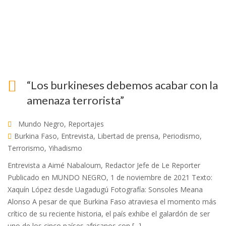
“Los burkineses debemos acabar con la
amenaza terrorista”
Mundo Negro
,
Reportajes
Burkina Faso
,
Entrevista
,
Libertad de prensa
,
Periodismo
,
Terrorismo
,
Yihadismo
Entrevista a Aimé Nabaloum, Redactor Jefe de Le Reporter
Publicado en MUNDO NEGRO, 1 de noviembre de 2021 Texto:
Xaquín López desde Uagadugú Fotografía: Sonsoles Meana
Alonso A pesar de que Burkina Faso atraviesa el momento más
crítico de su reciente historia, el país exhibe el galardón de ser
uno de los cinco países africanos con [...]