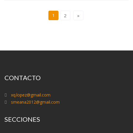
1
2
»
CONTACTO
xq.lopez@gmail.com
smeana2012@gmail.com
SECCIONES