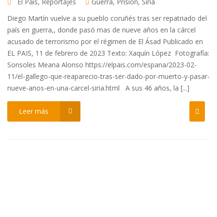
El País
,
Reportajes
Guerra
,
Prision
,
Siria
Diego Martín vuelve a su pueblo coruñés tras ser repatriado del
país en guerra,, donde pasó mas de nueve años en la cárcel
acusado de terrorismo por el régimen de El Ásad Publicado en
EL PAIS, 11 de febrero de 2023 Texto: Xaquín López Fotografía:
Sonsoles Meana Alonso https://elpais.com/espana/2023-02-
11/el-gallego-que-reaparecio-tras-ser-dado-por-muerto-y-pasar-
nueve-anos-en-una-carcel-siria.html A sus 46 años, la [...]
Leer más